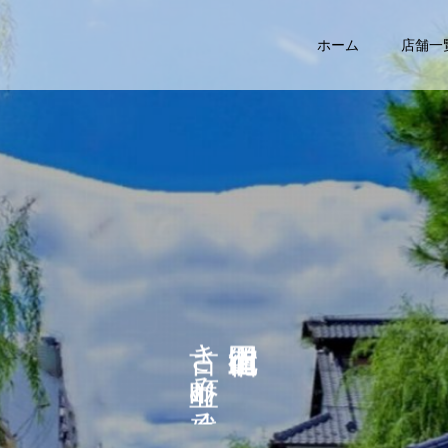
ホーム
店舗一
き
み
る