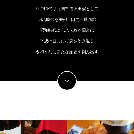
江戸時代は北国街道上田宿として
明治時代を蚕都上田で一世風靡
昭和時代に忘れられた旧道は
平成の世に再び息を吹き返し
令和と共に新たな歴史を刻み出す