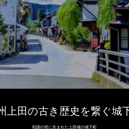
州上田の古き歴史を繋ぐ城
戦国の世に生まれた上田城の城下町