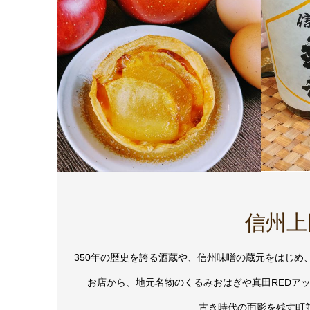
信州上
350年の歴史を誇る酒蔵や、信州味噌の蔵元をはじ
お店から、地元名物のくるみおはぎや真田REDア
古き時代の面影を残す町